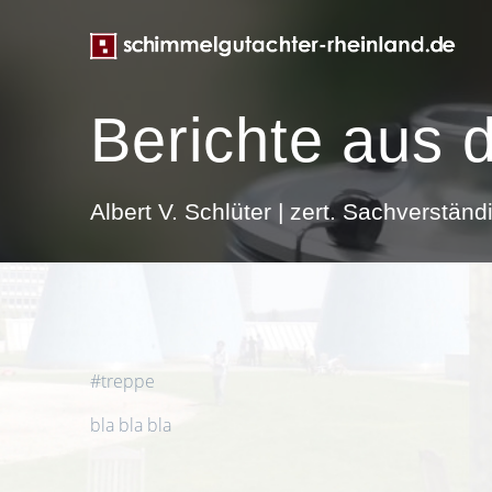
Zum
Inhalt
springen
Berichte aus 
Albert V. Schlüter | zert. Sachverstä
#treppe
bla bla bla